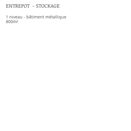
ENTREPOT - STOCKAGE
1 niveau - bâtiment métallique
800m²
SALLE
POLYVALE
NTE
1