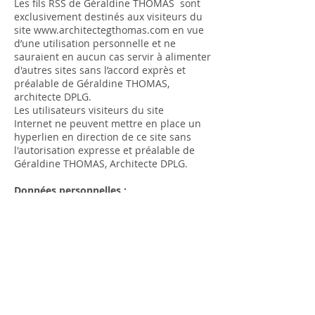
Les fils RSS de Géraldine THOMAS sont
exclusivement destinés aux visiteurs du
site
www.architectegthomas.com
en vue
d’une utilisation personnelle et ne
sauraient en aucun cas servir à alimenter
d'autres sites sans l’accord exprès et
préalable de Géraldine THOMAS,
architecte DPLG.
Les utilisateurs visiteurs du site
Internet ne peuvent mettre en place un
hyperlien en direction de ce site sans
l'autorisation expresse et préalable de
Géraldine THOMAS, Architecte DPLG.
Données personnelles :
L'agence ARCHITECTE G THOMAS est
susceptible de collecter vos données
personnelles notamment via le
formulaire de contact. Ces données,
nécessaires au traitement des demandes
de contact, sont conservées pendant la
durée nécessaire à leur traitement.
Conformément aux dispositions de la loi
n°78-17 du 6 janvier 1978 dite «