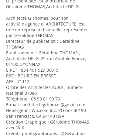
Le présent site est la propriété de
Géraldine THOMAS,Architecte DPLG.
Architecte G Thomas, pour son
activité d'agence d' ARCHITECTURE, est
une entreprise individuelle, représentée
par Géraldine THOMAS.
Directeur de publication : Géraldine
THOMAS
Etablissement : Géraldine THOMAS ,
Architecte DPLG, 22 rue Anatole France,
01100 OYONNAX
SIRET :
834 401 929 00015
RSC : BOURG EN BRESSE
APE : 7111Z
Ordre des Architectes AURA , numéro
National 070861
Téléphone :
06 98 81 99 79
E-mail :
architectegthomas@gmail.com
Hébergeur : Wix.com Inc. PO box 40190
San Francisco, CA 94140 USA
Création Graphique : Géraldine THOMAS
avec WIX
Crédits photographiques : @Géraldine