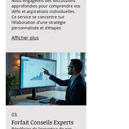
Nous engageons des discussions
approfondies pour comprendre vos
défis et aspirations individuelles.
Ce service se concentre sur
l'élaboration d'une stratégie
personnalisée et d'étapes
concrètes pour atteindre vos
Afficher plus
résultats souhaités de manière
efficace. Vos objectifs sont notre
priorité.
03.
Forfait Conseils Experts
Bénéficiez de l'expertise de nos