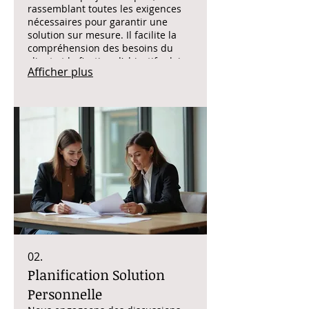
rassemblant toutes les exigences
nécessaires pour garantir une
solution sur mesure. Il facilite la
compréhension des besoins du
client et la fixation d'objectifs clairs
Afficher plus
pour une exécution réussie. Nous
planifions la meilleure approche
pour votre situation spécifique.
02.
Planification Solution
Personnelle